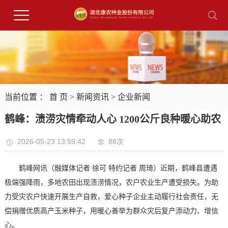
当前位置 ：
首 页
>
新闻资讯
>
企业新闻
鹤峰：渍涝灾情牵动人心 1200公斤良种暖心助农
2026-05-23 13:59:42
88次
鹤峰网讯（融媒体记者 徐可 特约记者 周琦）近期，鹤峰县遭遇
极端强降雨，多地农田出现渍涝情况，农户农业生产遭受损失。为助
力受灾农户快速开展生产自救，爱心种子企业主动履行社会责任，无
偿捐赠优质高产玉米种子，用暖心善举为群众灾后复产添动力、增信
心。