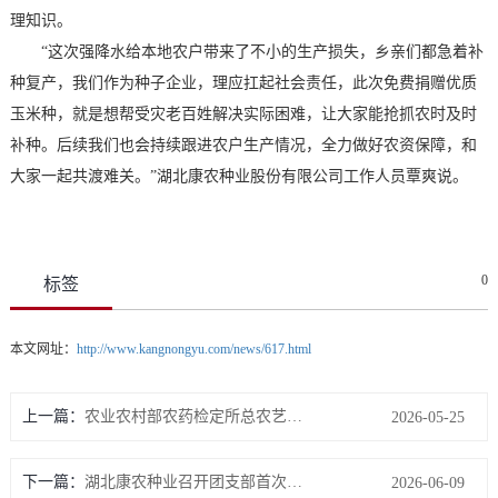
理知识。
“这次强降水给本地农户带来了不小的生产损失，乡亲们都急着补
种复产，我们作为种子企业，理应扛起社会责任，此次免费捐赠优质
玉米种，就是想帮受灾老百姓解决实际困难，让大家能抢抓农时及时
补种。后续我们也会持续跟进农户生产情况，全力做好农资保障，和
大家一起共渡难关。”湖北康农种业股份有限公司工作人员覃爽说。
0
标签
本文网址：
http://www.kangnongyu.com/news/617.html
上一篇：
农业农村部农药检定所总农艺师陶传江一行赴康农种业调研指导生物育种产业化工作
2026-05-25
下一篇：
湖北康农种业召开团支部首次团员大会
2026-06-09