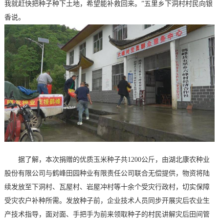
我就赶快把种子种下土地，希望能补救回来。”五里乡下洞村村民向银
香说。
据了解，本次捐赠的优质玉米种子共1200公斤，由湖北康农种业
股份有限公司与鹤峰田园种业有限责任公司联合无偿提供，物资将陆
续发放至下洞村、瓦屋村、岩屋冲村等十余个受灾行政村，切实保障
受灾农户补种所需。发放种子前，企业技术人员同步开展灾后农业生
产技术指导，面对面、手把手为前来领取种子的村民讲解灾后田间管