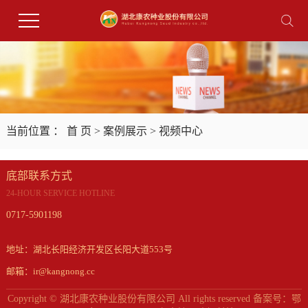
当前位置 ：
首 页
>
案例展示
>
视频中心
底部联系方式
24-HOUR SERVICE HOTLINE
0717-5901198
地址：湖北长阳经济开发区长阳大道553号
邮箱：ir@kangnong.cc
Copyright © 湖北康农种业股份有限公司 All rights reserved 备案号：
鄂