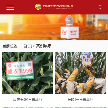
当前位置 ：
首 页
>
案例展示
康农玉999玉米基地
长陵4号玉米基地