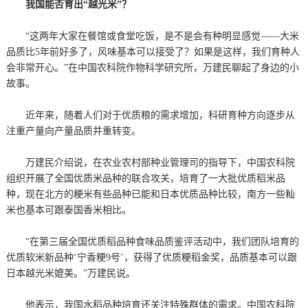
我国能否育出“越光米”？
“这两年大家在餐馆或食堂吃饭，是不是会有种明显感觉——大米
品质比5年前好多了，风味基本可以接受了？如果是这样，我们育种人
会非常开心。”在中国农科院作物科学研究所，万建民聊起了身边的小
故事。
近年来，随着人们对于优质粮的需求增加，科研育种方向逐步从
注重产量向产量品质并重转变。
万建民介绍说，在农业农村部种业管理司的指导下，中国农科院
组织开展了全国优质米品种的联合攻关，培育了一大批优质稻米品
种，现在北方的粳米有些品种已能和日本优质品种比较，南方一些籼
米也基本可跟泰国香米相比。
“在第三届全国优质稻品种食味品质鉴评活动中，我们团队培育的
优质软米新品种‘宁香粳9号’，获得了优质粳稻金奖，品质基本可以跟
日本越光米媲美。”万建民说。
他表示，我国水稻品种培育还关注特殊群体的需求。中国农科院