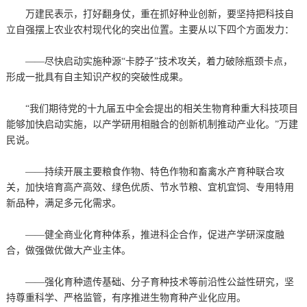
万建民表示，打好翻身仗，重在抓好种业创新，要坚持把科技自
立自强摆上农业农村现代化的突出位置。主要从以下四个方面发力：
——尽快启动实施种源“卡脖子”技术攻关，着力破除瓶颈卡点，
形成一批具有自主知识产权的突破性成果。
“我们期待党的十九届五中全会提出的相关生物育种重大科技项目
能够加快启动实施，以产学研用相融合的创新机制推动产业化。”万建
民说。
——持续开展主要粮食作物、特色作物和畜禽水产育种联合攻
关，加快培育高产高效、绿色优质、节水节粮、宜机宜饲、专用特用
新品种，满足多元化需求。
——健全商业化育种体系，推进科企合作，促进产学研深度融
合，做强做优做大产业主体。
——强化育种遗传基础、分子育种技术等前沿性公益性研究，坚
持尊重科学、严格监管，有序推进生物育种产业化应用。