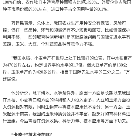
100%自给，农作物自主选育品种面积占比超过95%。外资企业占我国
种子市场份额的3%左右，进口种子占全国用种量的0.1%。
万建民表示，总体上，我国农业生产用种安全有保障，风险可
控；但在一些品种、环节和领域还有不少短板和弱项，比如资源保护
利用不够，一些领域育种创新特别是基础原始创新与国际先进水平有
差距，玉米、大豆、个别蔬菜品种等竞争力不强。
“我国水稻、小麦单产在世界上处于比较好的位置，其中水稻亩产
为470公斤左右，约是世界平均水平的1.7倍。但大豆单产约是130公
斤，玉米单产约为420多公斤，相当于国际先进水平的三分之二。”万
建民说。
他分析说，除了耕地、水等条件外，原因一方面是长期以来我国
在水稻、小麦等口粮方面的科研和人力投入更多，大豆和玉米方面投
入资源相对有限，同时生物育种等技术应用还不充分；另一方面，玉
米起源于南美，我国的玉米种质资源并不丰富，缺乏好的育种材料进
行重组。今后需要在资源收集、科研力量、技术应用等方面下功夫。
“卡脖子”技术卡在哪？