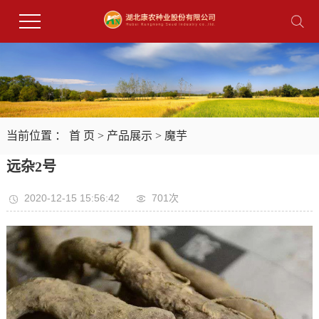
当前位置 ：
首 页
>
产品展示
>
魔芋
远杂2号
2020-12-15 15:56:42
701次