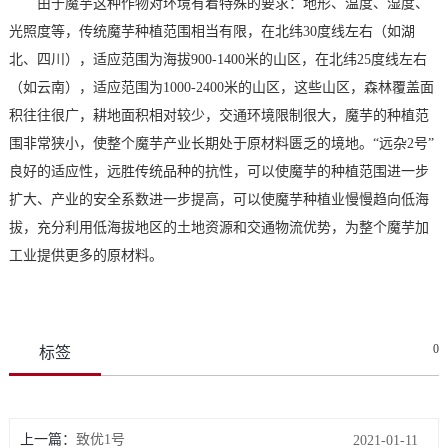
由于魔芋这种作物对环境有着特殊的要求：地形、温度、湿度、
光照度等，传统魔芋种植范围相当有限，在北纬30度线左右（如湖
北、四川），适应范围为海拔900-1400米的山区，在北纬25度线左右
（如云南），适应范围为1000-2400米的山区，这些山区，森林覆盖面
积往往很广，耕地面积相对较少，交通环境限制很大，魔芋的种植范
围非常狭小，使整个魔芋产业长期处于原材料匮乏的境地。“远杂2号”
良好的适应性，远胜传统品种的抗性，可以使魔芋的种植范围进一步
扩大、产业的安全系数进一步提高，可以使魔芋种植业慢慢趋向低海
拔，充分利用低海拔地区的土地资源和交通物流优势，为整个魔芋加
工业提供更多的原材料。
0
标签
上一篇：
致优1号
2021-01-11