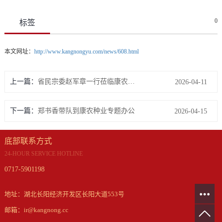
0
标签
本文网址：
http://www.kangnongyu.com/news/608.html
上一篇：
省民宗委赵军章一行莅临康农种业调研指导
2026-04-11
下一篇：
郑书香带队到康农种业专题办公
2026-04-15
底部联系方式
24-HOUR SERVICE HOTLINE
0717-5901198
地址：湖北长阳经济开发区长阳大道553号
邮箱：ir@kangnong.cc