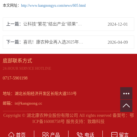
本文网址：
http://www.kangnongyu.com/news/605.html
上一篇：
让科技“繁花”结出产业“硕果”—— 豫单883销售会议暨后续品种签约仪式圆满成功
2024-12-01
下一篇：
喜讯！康农种业再入选2025年度宜昌市高新技术企业50强榜单！
2026-04-09
底部联系方式
24-HOUR SERVICE HOTLINE
0717-5901198
地址：湖北长阳经济开发区长阳大道553号
邮箱：ir@kangnong.cc
Copyright © 湖北康农种业股份有限公司 All rights reserved 备案号：
鄂
ICP备16008758号
服务支持：
致趣科技
首页
产品
电话
留言