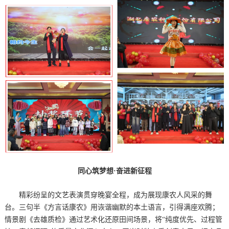
同心筑梦想·奋进新征程
精彩纷呈的文艺表演贯穿晚宴全程，成为展现康农人风采的舞
台。三句半《方言话康农》用诙谐幽默的本土语言，引得满座欢腾；
情景剧《去雄质检》通过艺术化还原田间场景，将“纯度优先、过程管