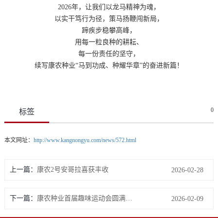
2026年，让我们以龙马精神为魂，
以实干笃行为径，策马扬鞭闯新局，
蹄疾步稳攀高峰，
用每一粒良种的耕耘、
每一份责任的坚守，
续写康农种业“马到功成、种耀华章”的奋进新篇！
0
标签
本文网址：
http://www.kangnongyu.com/news/572.html
上一篇：
康农2号安哥拉喜获丰收
2026-02-28
下一篇：
康农种业首届趣味运动会圆满落幕：开心工作，快乐生活，共筑团队新活力
2026-02-09