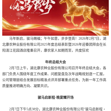
马年新启，骏马赐福；午午如意，步步登高！2026年2月7日，湖
北康农种业股份有限公司2025年度总结表彰暨2026年迎春团拜会在长
阳清江花园酒店隆重召开，康农家人如期而至，共度狂欢
年终总结大会
2月7日上午，湖北康农种业股份有限公司召开年终总结大会，各
部门负责人围绕年度工作成果、问题复盘及次年战略规划逐一汇报，
公司管理层结合发展目标精准点评并部署重点任务，为新一年工作高
质量推进明确方向、凝聚共识。
骏马启新程·晚宴耀开场
2月7日下午5点38分，湖北康农种业股份有限公司“骏马启新程・