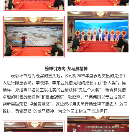
榜样引方向·龙马展精神
表彰环节成为晚宴的重头戏，公司对2025年度表现突出的先进个
人进行隆重表彰。李晓婷、李东亚凭借亮眼的成长荣获“新人奖”，吴
杨洋、郑滔等26名员工以扎实的业绩获评“先进个人奖”，靳青锋凭借
卓越的销售战绩摘得“销售金冠奖”，耿延琢、马伟伟则以专业成就与
创新突破荣获“卓越贡献奖”。这些榜样用实际行动诠释了康农人“敢闯
敢拼、勇攀高峰”的龙马精神，为全体员工树立了奋进标杆。