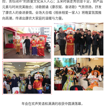
控、责任闭环”的质量文化深入人心；玉米时装走秀创意十足，把产品
元素与时尚完美融合；诗歌朗诵《康农赋、奋进歌》气势昂扬，抒发
了康农人的奋进豪情。全场大合唱《相亲相爱一家人》将晚宴氛围推
向高潮，传递出康农大家庭的温暖与力量。
年会在欢声笑语和满满的收获中圆满落幕，